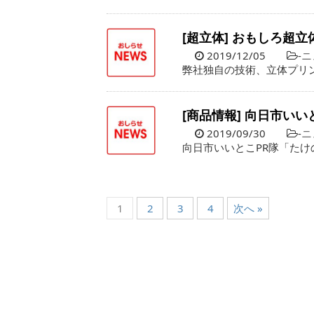
[超立体] おもしろ超
2019/12/05
-
ニ
弊社独自の技術、立体プリ
[商品情報] 向日市い
2019/09/30
-
ニ
向日市いいとこPR隊「たけ
1
2
3
4
次へ »